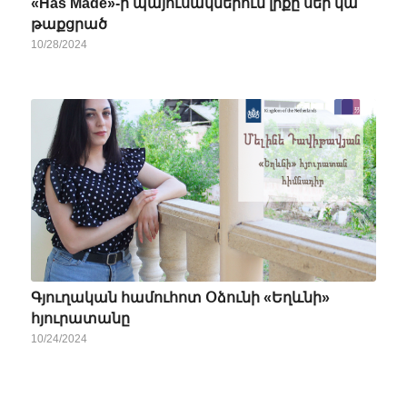
«Has Made»-ի պայուսակներում լիքը սեր կա
թաքցրած
10/28/2024
Գյուղական համուհոտ Օձունի «Եղևնի»
հյուրատանը
10/24/2024