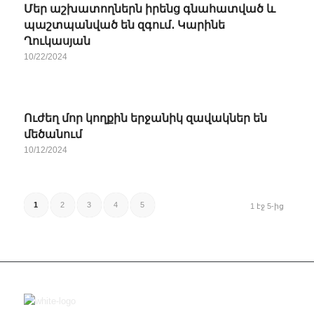
Մեր աշխատողներն իրենց գնահատված և
պաշտպանված են զգում․ Կարինե
Ղուկասյան
10/22/2024
Ուժեղ մոր կողքին երջանիկ զավակներ են
մեծանում
10/12/2024
1
2
3
4
5
1 էջ 5-ից