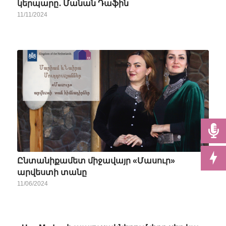
կերպարը․ Մանան Դաֆին
11/11/2024
Ընտանիքամետ միջավայր «Մասուր»
արվեստի տանը
11/06/2024