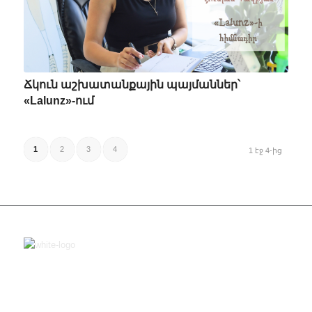
Ճկուն աշխատանքային պայմաններ՝
«Lalunz»-ում
1
2
3
4
1 էջ 4-ից