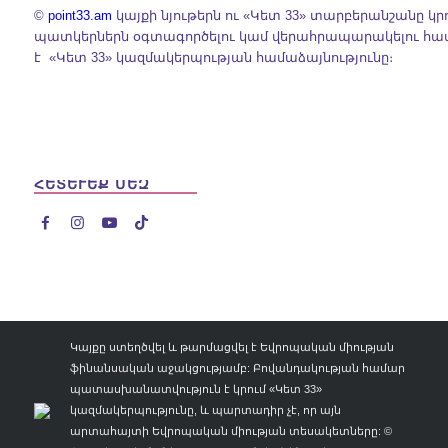
©
point33.am
կայքի նյութերն ու «Կետ 33» տարբերանշանը կր
պատկերներն օգտագործելու կամ վերահրապարակելու հ
է «Կետ 33» կազմակերպության համաձայնությունը։
ՀԵՏԵՒԵՔ ՄԵԶ




Կայքը ստեղծվել և թարմացվել է Եվրոպական միության
ֆինանսական աջակցությամբ: Բովանդակության համար
պատասխանատվություն է կրում «Կետ 33»
կազմակերպությունը, և պարտադիր չէ, որ այն
արտահայտի Եվրոպական միության տեսակետները: ©