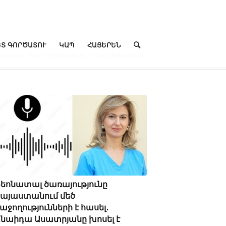
Տ ԳՈՐԾԱՏՈՒ
ԿԱՊ
ՀԱՅԵՐԵՆ
 are here:
Home
/
Փոդքասթներ
/
Շատ երկար բառ
եոնատալ ծառայությունը
այաստանում մեծ
աջողությունների է հասել․
նաիդա Ասատրյանը խոսել է