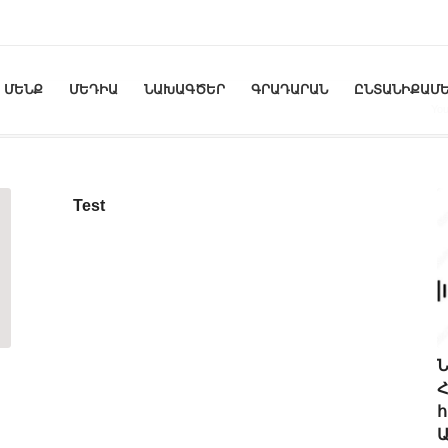
ՄԵՆՔ
ՄԵԴԻԱ
ՆԱԽԱԳԾԵՐ
ԳՐԱԴԱՐԱՆ
ԸՆՏԱՆԻՔԱՄԵ
You
Test
Ն
Հ
հ
Ա