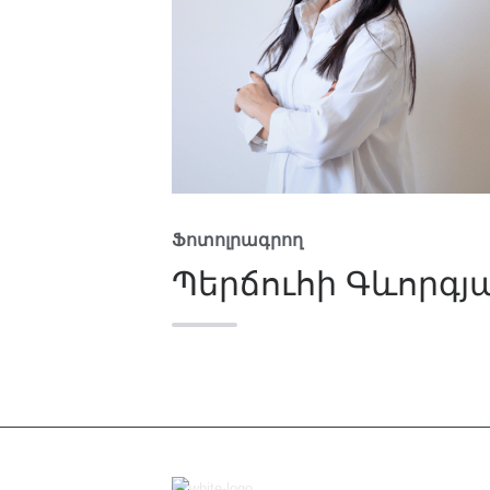
Ֆոտոլրագրող
Պերճուհի Գևորգյ