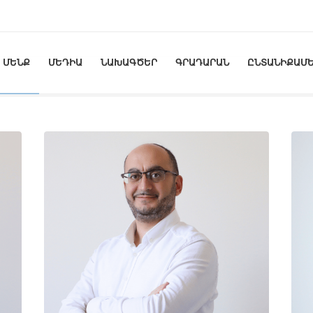
ՄԵՆՔ
ՄԵԴԻԱ
ՆԱԽԱԳԾԵՐ
ԳՐԱԴԱՐԱՆ
ԸՆՏԱՆԻՔԱՄԵ