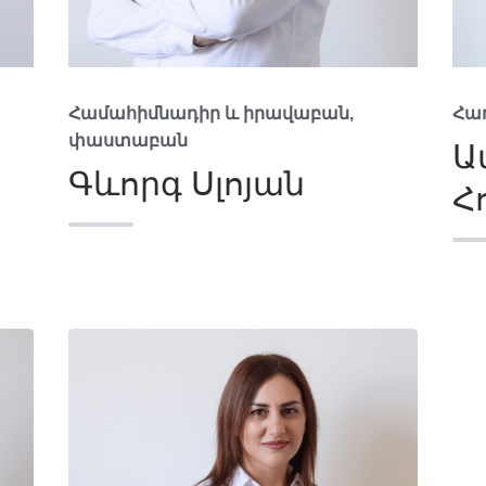
Համահիմնադիր և իրավաբան,
Հա
փաստաբան
Ա
Գևորգ Սլոյան
Հ