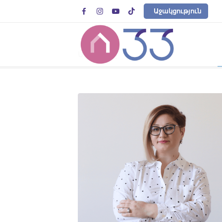




Աջակցություն
Մեր Թիմը