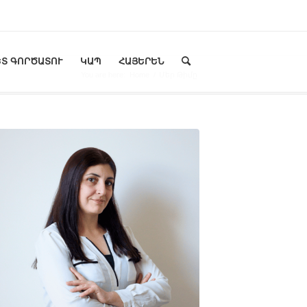
Տ ԳՈՐԾԱՏՈՒ
ԿԱՊ
ՀԱՅԵՐԵՆ
You are here:
Home
/
Մեր Թիմը