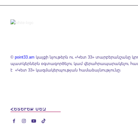
ՕՐԵՆՔԸ ՆՐԱՆ
բառ
,
Փոդքասթներ
,
ՉԻ
Հայերեն
ՊԱՇՏՊԱՆՈՒՄ
Երկար բառ
,
Մեծ
գործ
,
Շատ երկար
բառ
,
Փոդքասթներ
,
Հայերեն
©
point33.am
կայքի նյութերն ու «Կետ 33» տարբերանշանը կր
պատկերներն օգտագործելու կամ վերահրապարակելու հ
է «Կետ 33» կազմակերպության համաձայնությունը։
ՀԵՏԵՒԵՔ ՄԵԶ



