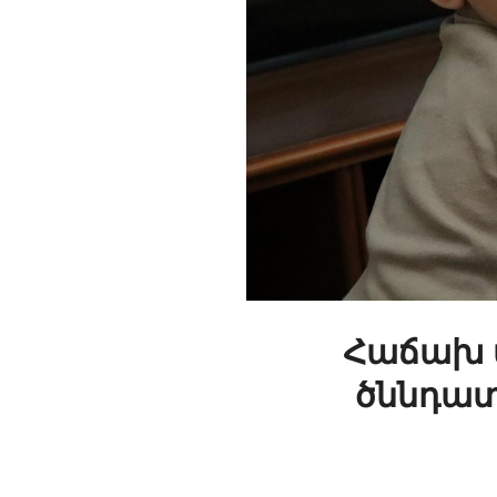
Հաճախ ա
ծննդատո