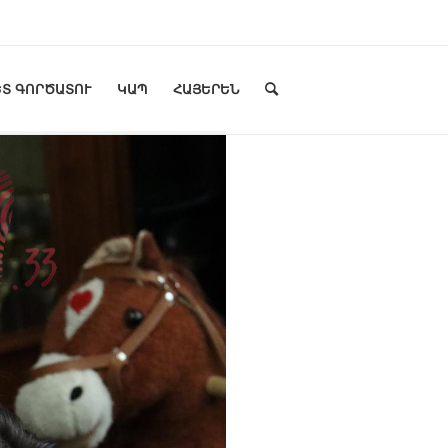
Տ ԳՈՐԾԱՏՈՒ
ԿԱՊ
ՀԱՅԵՐԵՆ