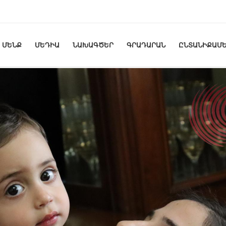
ՄԵՆՔ
ՄԵԴԻԱ
ՆԱԽԱԳԾԵՐ
ԳՐԱԴԱՐԱՆ
ԸՆՏԱՆԻՔԱՄԵ