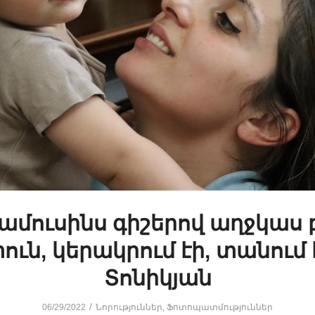
մուսինս գիշերով աղջկաս բ
ւն, կերակրում էի, տանում
Տոնիկյան
/
06/29/2022
Նորություններ
,
Ֆոտոպատմություններ