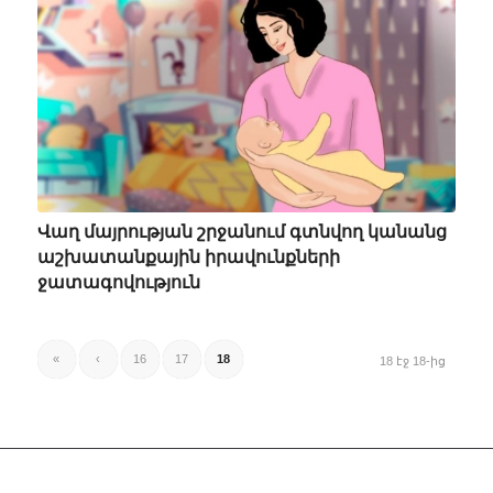
Վաղ մայրության շրջանում գտնվող կանանց
աշխատանքային իրավունքների
ջատագովություն
«
‹
16
17
18
18 էջ 18-ից