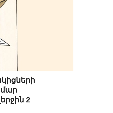
ակիցների
ամար
երջին 2