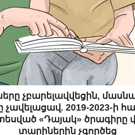
երը չբարելավվեցին, մասն
ը չավելացավ. 2019-2023-ի հ
սված «Դայակ» ծրագիրը վ
տարիներին չգործեց