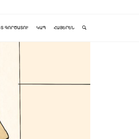
Տ ԳՈՐԾԱՏՈՒ
ԿԱՊ
ՀԱՅԵՐԵՆ