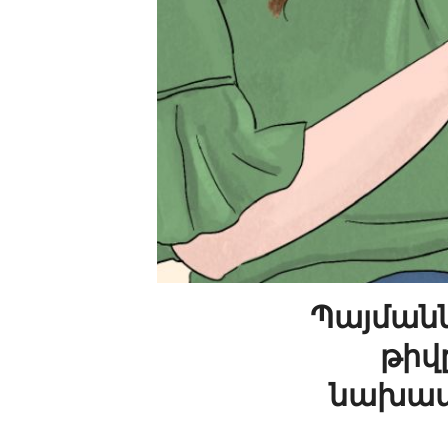
Պայմանն
թիվ
նախատե