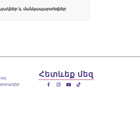
այակներ և մանկապարտեզներ
Հետևեք մեզ
ւալ
արտադիր



