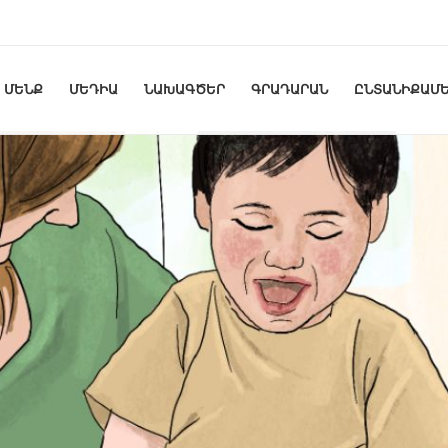
ՄԵՆՔ
ՄԵԴԻԱ
ՆԱԽԱԳԾԵՐ
ԳՐԱԴԱՐԱՆ
ԸՆՏԱՆԻՔԱՄԵ