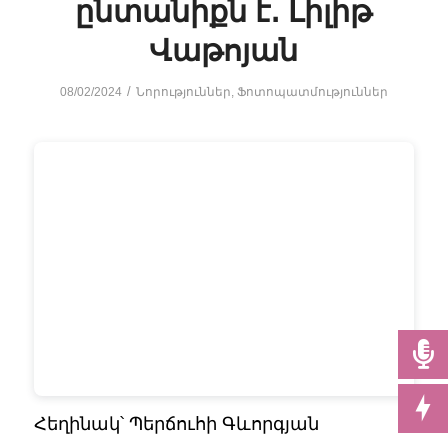
ընտանիքն է․ Լիլիթ
Վաթոյան
/
08/02/2024
Նորություններ
,
Ֆոտոպատմություններ
Հեղինակ՝ Պերճուհի Գևորգյան