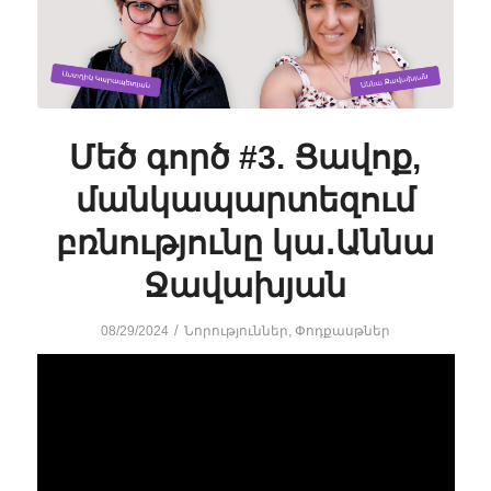
Մեծ գործ #3. Ցավոք,
մանկապարտեզում
բռնությունը կա․Աննա
Ջավախյան
/
08/29/2024
Նորություններ
,
Փոդքասթներ