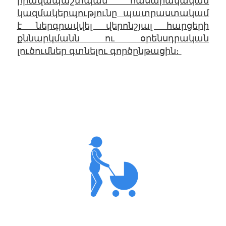
իրավապաշտպան հասարակական
կազմակերպությունը պատրաստակամ
է ներգրավվել վերոնշյալ հարցերի
քննարկմանն ու օրենսդրական
լուծումներ գտնելու գործընթացին։