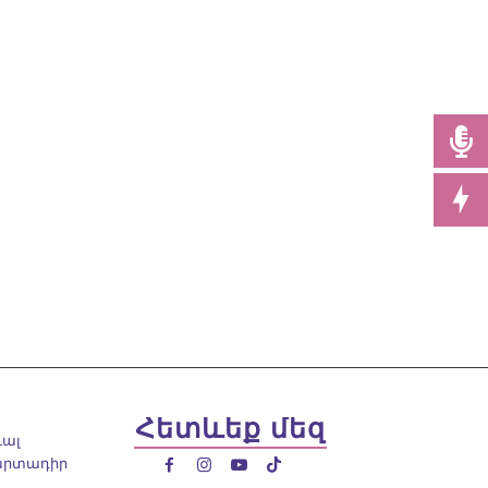
Հետևեք մեզ
ւալ
արտադիր



