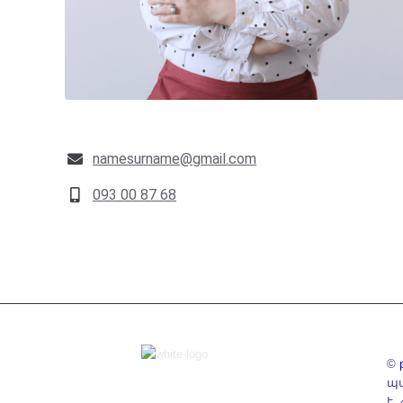
namesurname@gmail.com
093 00 87 68
©
պա
է 