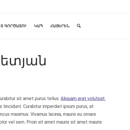
Տ ԳՈՐԾԱՏՈՒ
ԿԱՊ
ՀԱՅԵՐԵՆ
ետյան
urabitur sit amet purus tellus.
Aliquam erat volutpat.
s tincidunt. Curabitur imperdiet ipsum purus, at
honcus maximus. Vivamus lacinia, mauris eu ornare
dolor vel sem. Proin sit amet mauris sit amet mauris