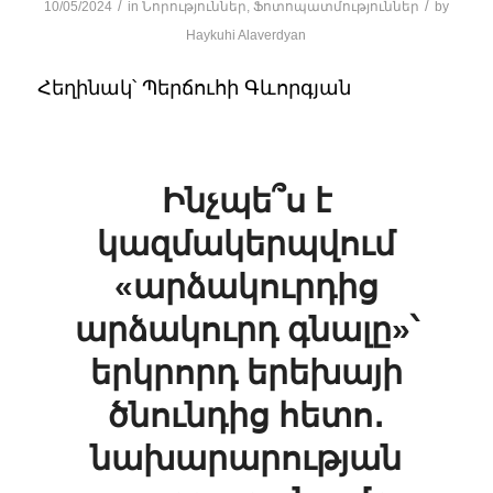
/
/
10/05/2024
in
Նորություններ
,
Ֆոտոպատմություններ
by
Haykuhi Alaverdyan
Հեղինակ՝ Պերճուհի Գևորգյան
Ինչպե՞ս է
կազմակերպվում
«արձակուրդից
արձակուրդ գնալը»՝
երկրորդ երեխայի
ծնունդից հետո․
նախարարության