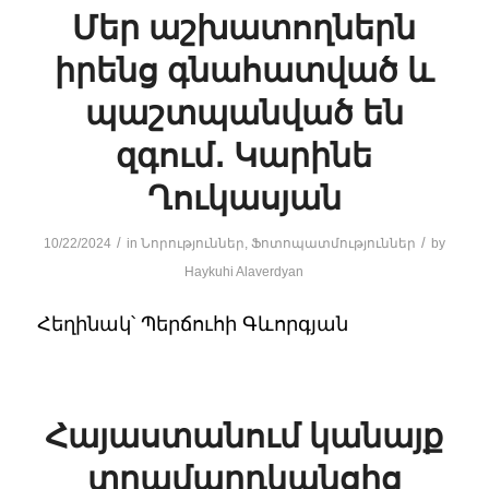
Մեր աշխատողներն
իրենց գնահատված և
պաշտպանված են
զգում․ Կարինե
Ղուկասյան
/
/
10/22/2024
in
Նորություններ
,
Ֆոտոպատմություններ
by
Haykuhi Alaverdyan
Հեղինակ՝ Պերճուհի Գևորգյան
Հայաստանում կանայք
տղամարդկանցից