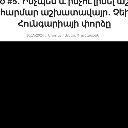
ծ #5․ Ինչպես և ինչու լինել
 հարմար աշխատավայր․ Չե
Հունգարիայի փորձը
/
10/15/2024
Նորություններ
,
Փոդքասթներ