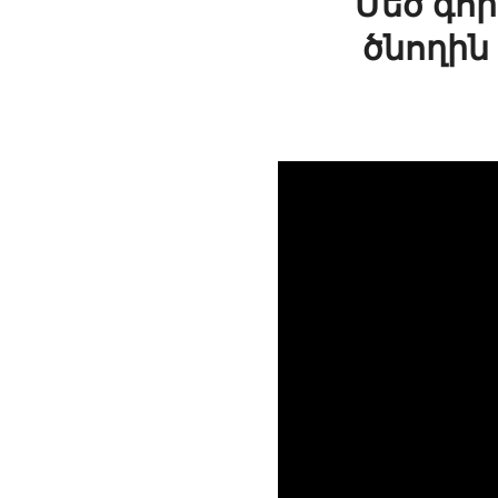
Մեծ գոր
ծնողին