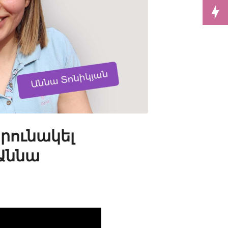
արունակել
 Աննա