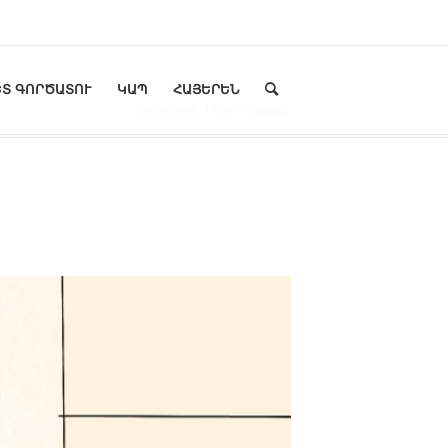
Տ ԳՈՐԾԱՏՈՒ
ԿԱՊ
ՀԱՅԵՐԵՆ
You are here:
Home
/
դայակ