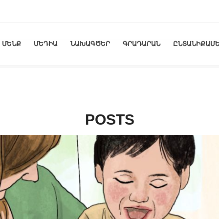
ՄԵՆՔ
ՄԵԴԻԱ
ՆԱԽԱԳԾԵՐ
ԳՐԱԴԱՐԱՆ
ԸՆՏԱՆԻՔԱՄԵ
POSTS