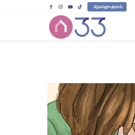




Աջակցություն
Tag Archive for: դայակ